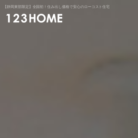
静
岡
【静岡東部限定】全国初！住み出し価格で安心のローコスト住宅
県
の
ロー
コ
ス
ト
住
宅
な
ら
123HOME