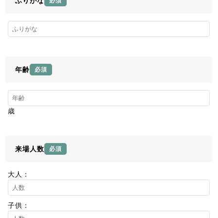
ふりがな
必須
年齢
必須
歳
来場人数
必須
大人：
子供：