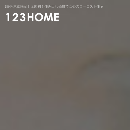
静
岡
【静岡東部限定】全国初！住み出し価格で安心のローコスト住宅
県
の
ロー
コ
ス
ト
住
宅
な
ら
123HOME