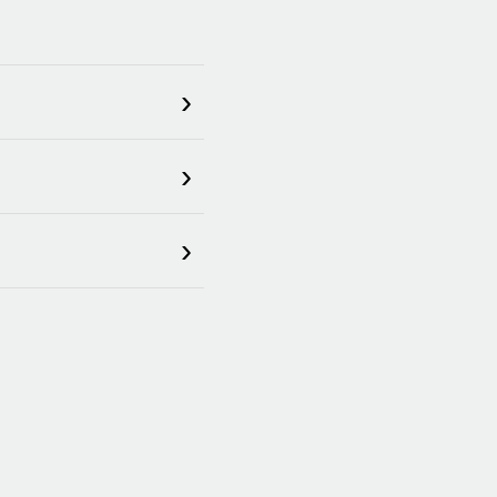
›
›
›