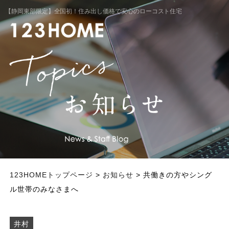
【静岡東部限定】全国初！住み出し価格で安心のローコスト住宅
123HOMEトップページ
>
お知らせ
> 共働きの方やシング
ル世帯のみなさまへ
井村